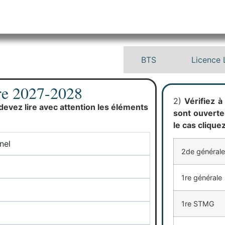
econde- première- terminale
BTS
Licence 
ire 2027-2028
2)
Vérifiez à 
evez lire avec attention les éléments
sont ouverte
le cas cliquez
nel
2de général
1re générale
1re STMG