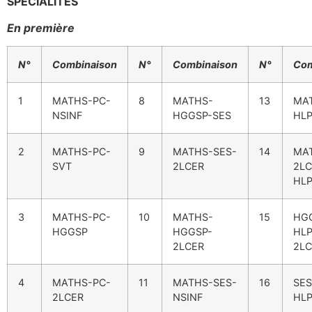
SPECIALITES
En première
N°
Combinaison
N°
Combinaison
N°
Com
1
MATHS-PC-
8
MATHS-
13
MA
NSINF
HGGSP-SES
HLP
2
MATHS-PC-
9
MATHS-SES-
14
MA
SVT
2LCER
2LC
HLP
3
MATHS-PC-
10
MATHS-
15
HG
HGGSP
HGGSP-
HLP
2LCER
2LC
4
MATHS-PC-
11
MATHS-SES-
16
SE
2LCER
NSINF
HLP