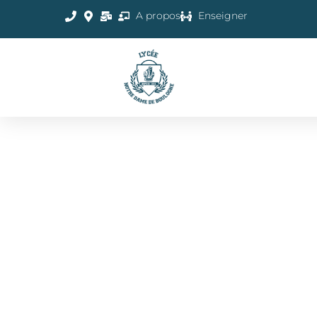
A propos
Enseigner
ART ORATOIRE E
CONCOURS
D’ELOQUENCE